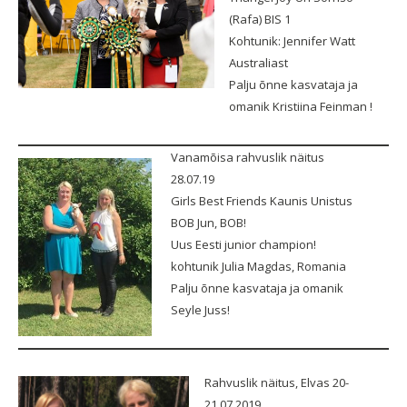
(Rafa) BIS 1
Kohtunik: Jennifer Watt
Australiast
Palju õnne kasvataja ja
omanik Kristiina Feinman !
Vanamõisa rahvuslik näitus
28.07.19
Girls Best Friends Kaunis Unistus
BOB Jun, BOB!
Uus Eesti junior champion!
kohtunik Julia Magdas, Romania
Palju õnne kasvataja ja omanik
Seyle Juss!
Rahvuslik näitus, Elvas 20-
21.07.2019