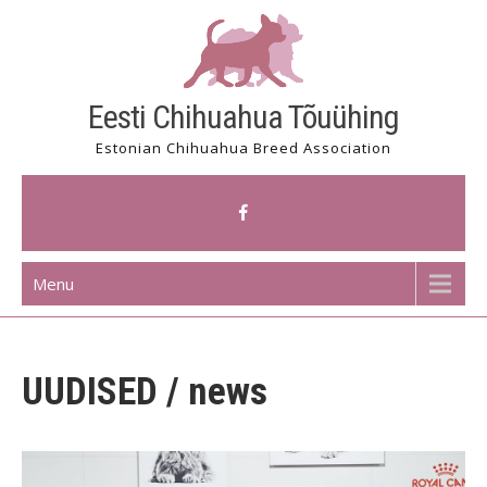
Skip
to
content
Eesti Chihuahua Tõuühing
Estonian Chihuahua Breed Association
Menu
UUDISED / news