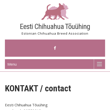
Skip
to
content
Eesti Chihuahua Tõuühing
Estonian Chihuahua Breed Association
Menu
KONTAKT / contact
Eesti Chihuahua Tõuühing