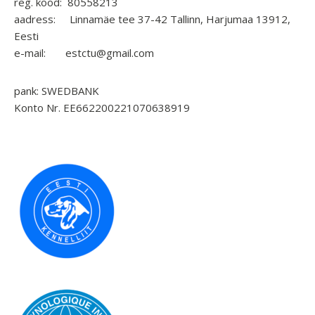
reg. kood: 80558213
aadress: Linnamäe tee 37-42 Tallinn, Harjumaa 13912,
Eesti
e-mail: estctu@gmail.com
pank: SWEDBANK
Konto Nr. EE662200221070638919